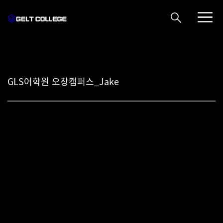
GLS어학원 오창캠퍼스_Jake